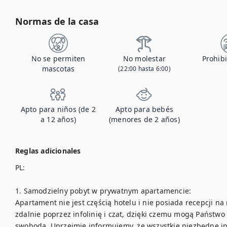
Normas de la casa
No se permiten
No molestar
Prohib
mascotas
(22:00 hasta 6:00)
Apto para niños (de 2
Apto para bebés
a 12 años)
(menores de 2 años)
Reglas adicionales
PL:

1. Samodzielny pobyt w prywatnym apartamencie:

Apartament nie jest częścią hotelu i nie posiada recepcji na
zdalnie poprzez infolinię i czat, dzięki czemu mogą Państwo 
swobodą. Uprzejmie informujemy, że wszystkie niezbędne ins