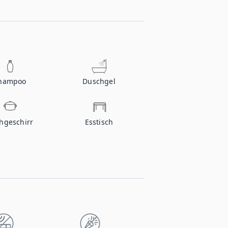
hampoo
Duschgel
hgeschirr
Esstisch