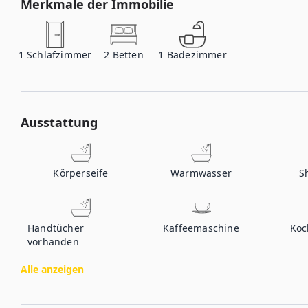
Merkmale der Immobilie
1
Schlafzimmer
2
Betten
1
Badezimmer
Ausstattung
Körperseife
Warmwasser
S
Handtücher
Kaffeemaschine
Koc
vorhanden
Alle anzeigen