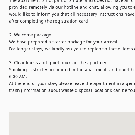
The apartment is not part of a hotel and does not have an on-
provided remotely via our hotline and chat, allowing you to 
would like to inform you that all necessary instructions have
after completing the registration card. 

2. Welcome package:

We have prepared a starter package for your arrival. 

For longer stays, we kindly ask you to replenish these items
3. Cleanliness and quiet hours in the apartment:

Smoking is strictly prohibited in the apartment, and quiet 
6:00 AM. 

At the end of your stay, please leave the apartment in a gene
trash (information about waste disposal locations can be foun