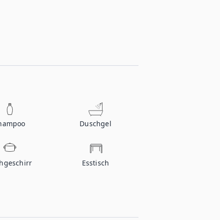
hampoo
Duschgel
hgeschirr
Esstisch